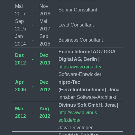
Mai
Nov
-
Senior Consultant
2017
2018
Sep
Mai
-
Lead Consultant
2015
2017
Jan
Sep
-
Business Consultant
2014
2015
Econa Internet AG / GIGA
Dez
Dez
-
Digital AG, Berlin |
2012
2013
https://www.giga.de/
Software-Entwickler
Apr
Dez
nipro-Tec
-
2006
2012
(Einzelunternehmen), Jena
Inhaber, Software-Architekt
Divinus Soft GmbH, Jena |
Mai
Aug
-
http://www.divinus-
2012
2012
soft.de/ds/
Java-Developer