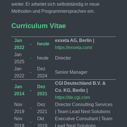
weiter. Er arbeitet sich selbstständig in neue
Methoden und Programmiersprachen ein.
Curriculum Vitae
Jan
exxeta AG, Berlin |
-
heute
2022
https://exxeta.com/
Jan
-
heute
Director
2025
Jan
Dez
-
Senior Manager
2022
2024
CGI Deutschland B.V. &
Jan
Dez
-
Co. KG, Berlin |
2014
2021
https://de.cgi.com
Nov
Dez
Director Consulting Services
-
2019
2021
| Team Lead Next Solutions
Nov
Okt
Executive Consultant | Team
-
2018
2019
Lead Next Solutions