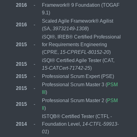
2016
-
Framework® 9 Foundation (TOGAF
9.1)
Scaled Agile Framework® Agilist
2016
-
(SA,
39732149-1308
)
iSQI®, IREB® Certified Professional
2015
-
for Requirements Engineering
(CPRE,
15-CPREFL-80152-20
)
iSQI® Certified Agile Tester (CAT,
2015
-
15-CATCert-71742-25
)
2015
-
Professional Scrum Expert (PSE)
Professional Scrum Master 3 (
PSM
2015
-
III
)
Professional Scrum Master 2 (
PSM
2015
-
II
)
ISTQB® Certified Tester (CTFL -
2014
-
Foundation Level,
14-CTFL-59913-
01
)